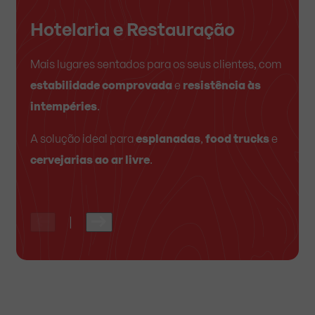
Hotelaria e Restauração
Evento
Uso Privado
Mais lugares sentados para os seus clientes, com
Concebidos
Perfeitos
para pátios, varandas e jardins, com
para grandes afluências, com a
estabilidade comprovada
robustez e estabilidade exigidas por festivais e
conforto e estilo para o lar.
e
resistência às
intempéries
eventos.
.
Ideais
para celebrações privadas e momentos ao
A solução ideal para
esplanadas
,
food trucks
e
Ideais
ar livre num ambiente elegante.
para uso intensivo em celebrações,
cervejarias ao ar livre
.
espaços exteriores e hotelaria.
|
|
|