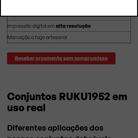
Serigrafia profissional
Impressão com tintas de
elevada durabilidade
Impressão digital em
alta resolução
Marcação a fogo artesanal
Receber orçamento sem compromisso
Conjuntos RUKU1952 em
uso real
Diferentes aplicações dos