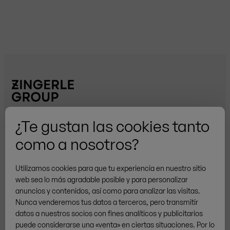
Brands
¿Te gustan las cookies tanto
como a nosotros?
Utilizamos cookies para que tu experiencia en nuestro sitio
web sea lo más agradable posible y para personalizar
/
PT
ES
Privacidad
Cookies
Nota Legal
anuncios y contenidos, así como para analizar las visitas.
© ZINGERLE GROUP
Nunca venderemos tus datos a terceros, pero transmitir
datos a nuestros socios con fines analíticos y publicitarios
puede considerarse una «venta» en ciertas situaciones. Por lo