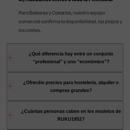
Para Baleares y Canarias, nuestro equipo
comercial confirma la disponibilidad, los plazos y
los costes.
¿Qué diferencia hay entre un conjunto
“profesional” y uno “económico”?
Conjuntos profesionales para uso frecuente e
¿Ofrecéis precios para hostelería, alquiler o
intensivo.
compras grandes?
Ofrecen mayor estabilidad, herrajes y acabados
Sí, ofrecemos
precios más atractivos
para
más robustos - ideales para eventos, hostelería y
¿Cuántas personas caben en los modelos de
cantidades mayores
.
RUKU1952?
alquiler.