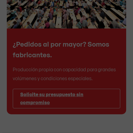
¿Pedidos al por mayor? Somos
fabricantes.
Producción propia con capacidad para grandes
volúmenes y condiciones especiales.
Solicite su presupuesto sin
compromiso