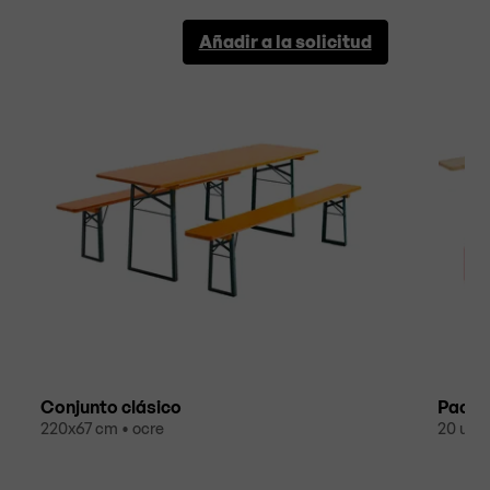
Añadir a la solicitud
Conjunto clásico
Pack 
220x67 cm • ocre
20 unid