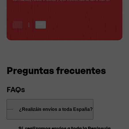
|
|
|
Preguntas frecuentes
FAQs
¿Realizáis envíos a toda España?
Sí, realizamos envíos a toda la Península.